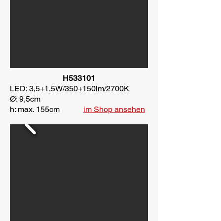
H533101
LED: 3,5+1,5W/350+150lm/2700K
Ø: 9,5cm
h: max. 155cm
im Shop ansehen