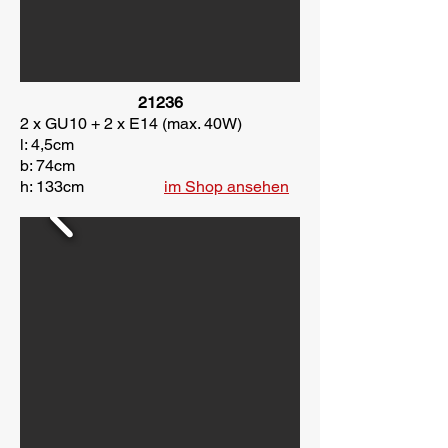
21236
2 x GU10 + 2 x E14 (max. 40W)
l: 4,5cm
b: 74cm
h: 133cm
im Shop ansehen