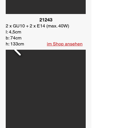
21243
2 x GU10 + 2 x E14 (max. 40W)
l: 4,5cm
b: 74cm
h: 133cm
im Shop ansehen