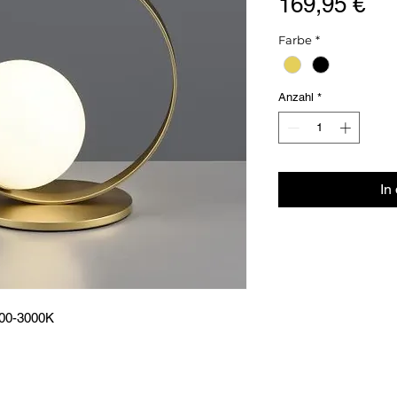
Pre
169,95 €
Farbe
*
Anzahl
*
In
700-3000K