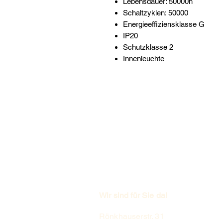
Lebensdauer: 50000h
Schaltzyklen: 50000
Energieeffiziensklasse G
IP20
Schutzklasse 2
Innenleuchte
Wir sind für Sie da!
Rönkhauserstr. 31