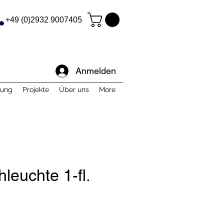
+49 (0)2932 9007405
Anmelden
tung
Projekte
Über uns
More
leuchte 1-fl.