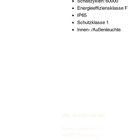
Schaltzyklen: 60000
Energieeffiziensklasse F
IP65
Schutzklasse 1
Innen- /Außenleuchte
Wir sind für Sie da!
Rönkhauserstr. 31
59757 Arnsberg