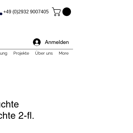
+49 (0)2932 9007405
Anmelden
tung
Projekte
Über uns
More
chte
te 2-fl.