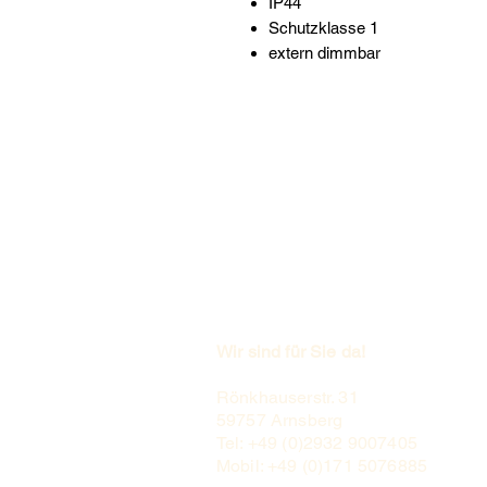
IP44
Schutzklasse 1
extern dimmbar
Wir sind für Sie da!
Rönkhauserstr. 31
59757 Arnsberg
Tel: +49 (0)2932 9007405
Mobil: +49 (0)171 5076885