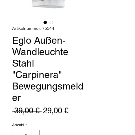
Artikelnummer: 75544
Eglo Außen-
Wandleuchte
Stahl
"Carpinera"
Bewegungsmeld
er
Standardpreis
Sale-
 39,00 € 
29,00 €
Preis
Anzahl
*