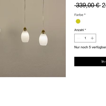
S
 339,00 € 
2
Farbe
*
Anzahl
*
Nur noch 5 verfügba
In