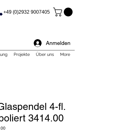
+49 (0)2932 9007405
Anmelden
tung
Projekte
Über uns
More
laspendel 4-fl.
poliert 3414.00
.00