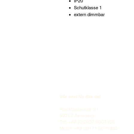
IP20
Schutklasse 1
extern dimmbar
Wir sind für Sie da!
Rönkhauserstr. 31
59757 Arnsberg
Tel: +49 (0)2932 9007405
Mobil: +49 (0)171 5076885