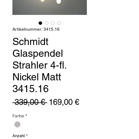
Artikelnummer: 3415.16
Schmidt
Glaspendel
Strahler 4-fl.
Nickel Matt
3415.16
Standardpreis
Sale-
 339,00 € 
169,00 €
Preis
Farbe
*
Anzahl
*