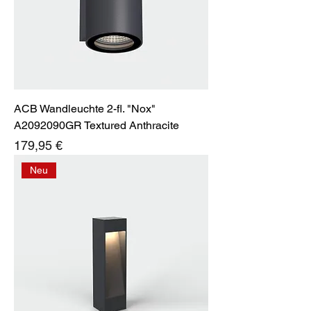
ACB Wandleuchte 2-fl. "Nox"
A2092090GR Textured Anthracite
Preis
179,95 €
Neu