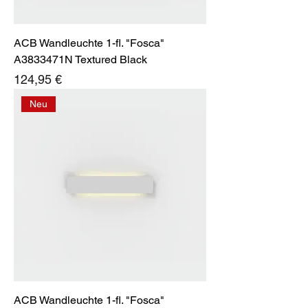
ACB Wandleuchte 1-fl. "Fosca"
A3833471N Textured Black
Preis
124,95 €
Neu
ACB Wandleuchte 1-fl. "Fosca"