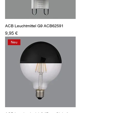
ACB Leuchtmittel G9 ACB62591
Preis
9,95 €
Neu