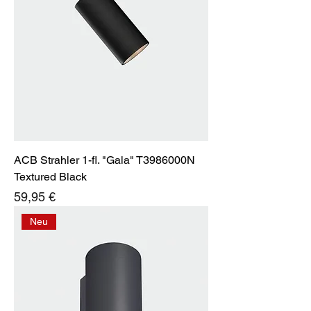
ACB Strahler 1-fl. "Gala" T3986000N
Textured Black
Preis
59,95 €
Neu