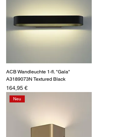
ACB Wandleuchte 1-fl. "Gala"
A3189073N Textured Black
Preis
164,95 €
Neu