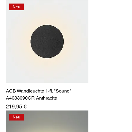
Neu
ACB Wandleuchte 1-fl. "Sound"
A4033090GR Anthracite
Preis
219,95 €
Neu