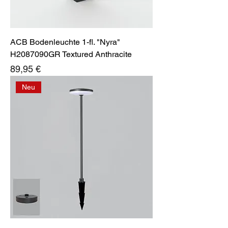
ACB Bodenleuchte 1-fl. "Nyra"
H2087090GR Textured Anthracite
Preis
89,95 €
Neu