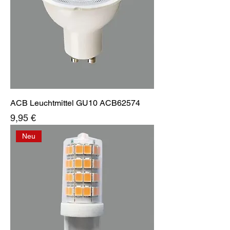
ACB Leuchtmittel GU10 ACB62574
Preis
9,95 €
Neu