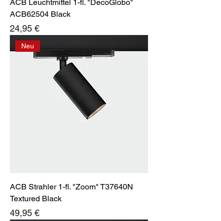
ACB Leuchtmittel 1-fl. "DecoGlobo"
ACB62504 Black
Preis
24,95 €
Neu
ACB Strahler 1-fl. "Zoom" T37640N
Textured Black
Preis
49,95 €