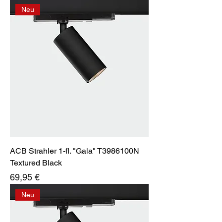
Neu
ACB Strahler 1-fl. "Gala" T3986100N
Textured Black
Preis
69,95 €
Neu