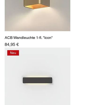
ACB Wandleuchte 1-fl. "Icon"
Preis
84,95 €
Neu