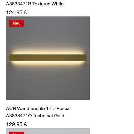
A3833471B Textured White
Preis
124,95 €
Neu
ACB Wandleuchte 1-fl. "Fosca"
A3833471O Technical Gold
Preis
129,95 €