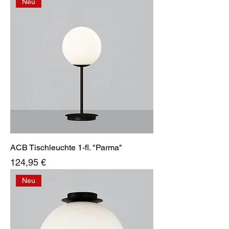
Neu
ACB Tischleuchte 1-fl. "Parma"
Preis
124,95 €
Neu