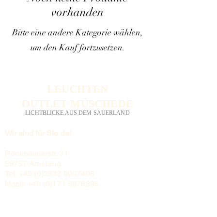
vorhanden
Bitte eine andere Kategorie wählen,
um den Kauf fortzusetzen.
LEUCHTEN
OUTLET MÜSCHEDE
LICHTBLICKE AUS DEM SAUERLAND
Wir sind für Sie da!
Rönkhauserstr. 31
59757 Arnsberg
Tel:
+49 (0)2932 9007405
Mobil:
+49 (0)171 5076885
Mo-Fr: 10-18 Uhr
Sa: 10-14 Uhr